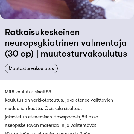
Ratkaisukeskeinen
neuropsykiatrinen valmentaja
(30 op) | muutosturvakoulutus
Muutosturvakoulutus
Mitä koulutus sisältää
Koulutus on verkkototeutus, joka etenee valittavien
moduulien kautta. Opiskelu sisältää:
jaksotetun etenemisen Howspace-työtilassa
itseopiskeltavan materiaalin ja välitehtävät
käytäntöön soveltamisen omaan työhön