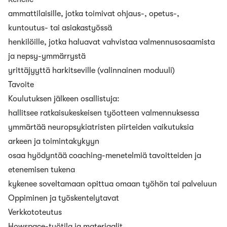
ammattilaisille, jotka toimivat ohjaus-, opetus-,
kuntoutus- tai asiakastyössä
henkilöille, jotka haluavat vahvistaa valmennusosaamista
ja nepsy-ymmärrystä
yrittäjyyttä harkitseville (valinnainen moduuli)
Tavoite
Koulutuksen jälkeen osallistuja:
hallitsee ratkaisukeskeisen työotteen valmennuksessa
ymmärtää neuropsykiatristen piirteiden vaikutuksia
arkeen ja toimintakykyyn
osaa hyödyntää coaching-menetelmiä tavoitteiden ja
etenemisen tukena
kykenee soveltamaan opittua omaan työhön tai palveluun
Oppiminen ja työskentelytavat
Verkkototeutus
Howspace-työtila ja materiaalit