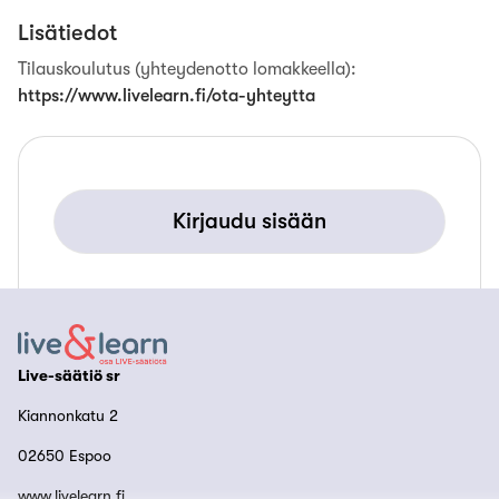
Lisätiedot
Tilauskoulutus (yhteydenotto lomakkeella)
:
https://www.livelearn.fi/ota-yhteytta
Kirjaudu sisään
Live-säätiö sr
Kiannonkatu 2
02650 Espoo
www.livelearn.fi