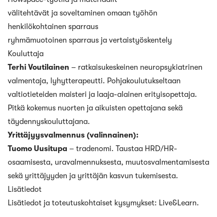
välitehtävät ja soveltaminen omaan työhön
henkilökohtainen sparraus
ryhmämuotoinen sparraus ja vertaistyöskentely
Kouluttaja
Terhi Voutilainen
– ratkaisukeskeinen neuropsykiatrinen
valmentaja, lyhytterapeutti. Pohjakoulutukseltaan
valtiotieteiden maisteri ja laaja-alainen erityisopettaja.
Pitkä kokemus nuorten ja aikuisten opettajana sekä
täydennyskouluttajana.
Yrittäjyysvalmennus (valinnainen):
Tuomo Uusitupa
– tradenomi. Taustaa HRD/HR-
osaamisesta, uravalmennuksesta, muutosvalmentamisesta
sekä yrittäjyyden ja yrittäjän kasvun tukemisesta.
Lisätiedot
Lisätiedot ja toteutuskohtaiset kysymykset:
Live&Learn.