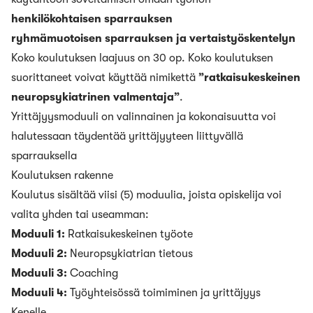
henkilökohtaisen sparrauksen
ryhmämuotoisen sparrauksen ja vertaistyöskentelyn
Koko koulutuksen laajuus on 30 op. Koko koulutuksen
suorittaneet voivat käyttää nimikettä
”ratkaisukeskeinen
neuropsykiatrinen valmentaja”
.
Yrittäjyysmoduuli on valinnainen ja kokonaisuutta voi
halutessaan täydentää yrittäjyyteen liittyvällä
sparrauksella
Koulutuksen rakenne
Koulutus sisältää viisi (5) moduulia, joista opiskelija voi
valita yhden tai useamman:
Moduuli 1:
Ratkaisukeskeinen työote
Moduuli 2:
Neuropsykiatrian tietous
Moduuli 3:
Coaching
Moduuli 4:
Työyhteisössä toimiminen ja yrittäjyys
Kenelle